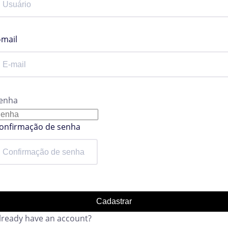
-mail
enha
onfirmação de senha
Cadastrar
lready have an account?