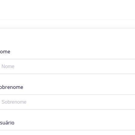
ome
obrenome
suário