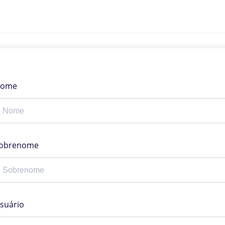
ome
obrenome
suário